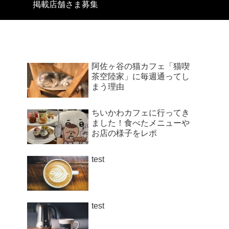
掲載店舗さま募集
阿佐ヶ谷の猫カフェ「猫喫
茶空陸家」に毎週通ってし
まう理由
ちいかわカフェに行ってき
ました！食べたメニューや
お店の様子をレポ
test
test